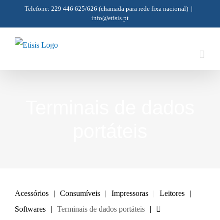
Skip
Telefone: 229 446 625/626
(chamada para rede fixa nacional)
|
info@etisis.pt
to
content
Terminais de dados
portáteis
Acessórios
Consumíveis
Impressoras
Leitores
Softwares
Terminais de dados portáteis