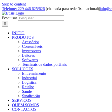
Skip to content
Telefone: 229 446 625/626
(chamada para rede fixa nacional)
|
info@et
Pesquisar
INICIO
PRODUTOS
Acessórios
Consumíveis
Impressoras
Leitores
Softwares
Terminais de dados portáteis
SOLUÇÕES
Entretenimento
Industrial
Logística
Retalho
Saúde
Sinalização
SERVIÇOS
QUEM SOMOS
CONTACTOS