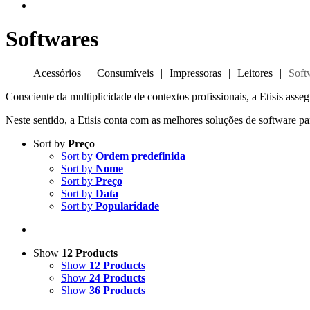
Softwares
Acessórios
Consumíveis
Impressoras
Leitores
Soft
Consciente da multiplicidade de contextos profissionais, a Etisis asseg
Neste sentido, a Etisis conta com as melhores soluções de software par
Sort by
Preço
Sort by
Ordem predefinida
Sort by
Nome
Sort by
Preço
Sort by
Data
Sort by
Popularidade
Show
12 Products
Show
12 Products
Show
24 Products
Show
36 Products